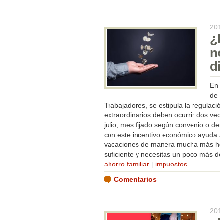
20
¿
n
d
En 
de 
Trabajadores, se estipula la regulac
extraordinarios deben ocurrir dos vec
julio, mes fijado según convenio o 
con este incentivo económico ayuda 
vacaciones de manera mucha más hol
suficiente y necesitas un poco más de
ahorro familiar
|
impuestos
Comentarios
20