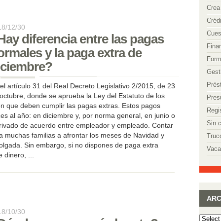
Crea
Créd
18/12/30
Cues
Hay diferencia entre las pagas
Fina
ormales y la paga extra de
Form
iciembre?
Gest
Prés
el artículo 31 del Real Decreto Legislativo 2/2015, de 23
octubre, donde se aprueba la Ley del Estatuto de los
Pres
ión que deben cumplir las pagas extras. Estos pagos
Regi
es al año: en diciembre y, por norma general, en junio o
Sin 
derivado de acuerdo entre empleador y empleado. Contar
a muchas familias a afrontar los meses de Navidad y
Truc
gada. Sin embargo, si no dispones de paga extra
Vaca
 dinero, ...
ARC
18/10/30