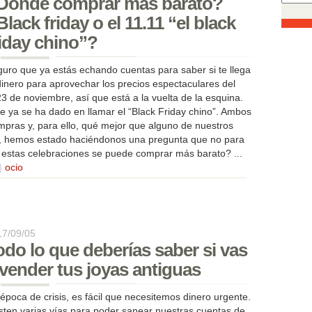
Dónde comprar más barato?
Black friday o el 11.11 “el black
riday chino”?
uro que ya estás echando cuentas para saber si te llega
dinero para aprovechar los precios espectaculares del
23 de noviembre, así que está a la vuelta de la esquina.
ue ya se ha dado en llamar el “Black Friday chino”. Ambos
mpras y, para ello, qué mejor que alguno de nuestros
go, hemos estado haciéndonos una pregunta que no para
 estas celebraciones se puede comprar más barato? ...
|
ocio
17/09/05
odo lo que deberías saber si vas
 vender tus joyas antiguas
época de crisis, es fácil que necesitemos dinero urgente.
sten varias vías para poder sanear nuestras cuentas de