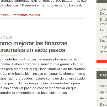
y grandes empresas. Existen más de 300 plataformas p2p
e ellas, casi 50 operan en territorio español. Lo ideal,
¿Cóm
Dece
onales
|
Préstamos rápidos
5 apl
esta
Cómo
Tipo
19/03/25
Nove
ómo mejorar las finanzas
Tarje
ersonales en siete pasos
gaso
no controlas tus finanzas personales llevarás mal tu
nomía. Debes aprender a saber lo que ganas y lo que
tas para mantener el equilibrio financiero de tus cuentas.
más, si lo haces bien incluso conseguirás ahorrar mes a
CAT
ichos, siempre puedes hacerte con algo de dinero rápido
ir del paso. No hay magia ni trucos maravillosos para
Actu
ta con echar un poco de cabeza y controlar en qué
Apli
ntrolar tu economía no se basa solo en eso. ...
Auto
Banc