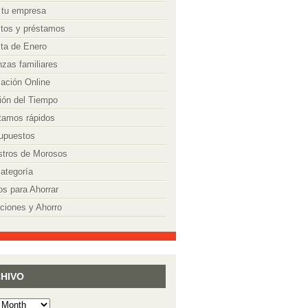
 tu empresa
itos y préstamos
ta de Enero
nzas familiares
ación Online
ión del Tiempo
tamos rápidos
upuestos
stros de Morosos
categoría
os para Ahorrar
ciones y Ahorro
HIVO