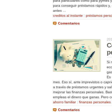
para particulares como para pymes 
para conseguir préstamos rápidos y, d
antes ...
creditos al instante
|
préstamos pers
Comentarios
20
C
p
Si 
eco
gas
Es 
mes. Eso sí, ante imprevistos o capr
a través de préstamos urgentes y sal
mejorar las finanzas personales. Bas
empleas el dinero que ganas. Pero co
ahorro familiar
|
finanzas personales
Comentarios