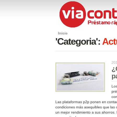
Inicio
'Categoria':
Act
20
¿
p
Los
pré
com
Las plataformas p2p ponen en contac
condiciones más asequibles que las 
un mejor rendimiento a sus ahorros. 