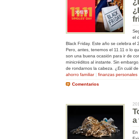
¿
¿
f
Seg
el 
Black Friday. Este año se celebra el 
Pero, antes, tenemos el 11.11 o lo q
son una buena ocasión para ir de co
minicréditos al instante. Sin embar
de rondarnos la cabeza. ¿En cuál de
ahorro familiar
|
finanzas personales
Comentarios
20
T
a
En 
Exi