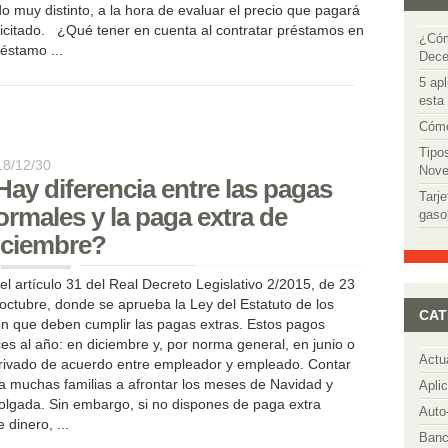
o muy distinto, a la hora de evaluar el precio que pagará
 solicitado. ¿Qué tener en cuenta al contratar préstamos en
¿Cóm
éstamo ...
Dece
5 apl
esta
Cómo
Tipo
18/12/30
Nove
Hay diferencia entre las pagas
Tarje
ormales y la paga extra de
gaso
iciembre?
el artículo 31 del Real Decreto Legislativo 2/2015, de 23
octubre, donde se aprueba la Ley del Estatuto de los
CAT
ión que deben cumplir las pagas extras. Estos pagos
es al año: en diciembre y, por norma general, en junio o
Actu
derivado de acuerdo entre empleador y empleado. Contar
a muchas familias a afrontar los meses de Navidad y
Apli
gada. Sin embargo, si no dispones de paga extra
Auto
 dinero, ...
Banc