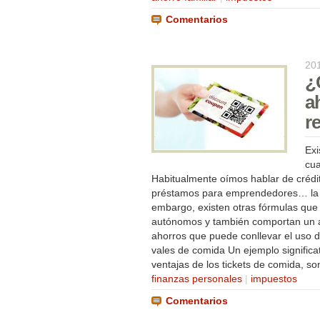
Comentarios
20
¿
a
r
Exi
cua
Habitualmente oímos hablar de créd
préstamos para emprendedores… la s
embargo, existen otras fórmulas que 
autónomos y también comportan un ah
ahorros que puede conllevar el uso d
vales de comida Un ejemplo signific
ventajas de los tickets de comida, son 
finanzas personales
|
impuestos
Comentarios