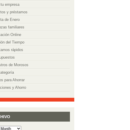
 tu empresa
itos y préstamos
ta de Enero
nzas familiares
ación Online
ión del Tiempo
tamos rápidos
upuestos
stros de Morosos
categoría
os para Ahorrar
ciones y Ahorro
HIVO