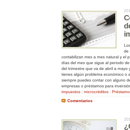
20
C
d
i
Los
de 
contabilizan mes a mes natural y el 
días del mes que sigue al periodo de 
del trimestre que va de abril a mayo y
tienes algún problema económico o a
siempre puedes contar con alguno d
empresas o préstamos para inversión.
impuestos
|
microcréditos
|
Préstamo
Comentarios
20
¿