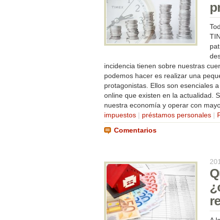
p
Tod
TIN
pat
des
incidencia tienen sobre nuestras cue
podemos hacer es realizar una peque
protagonistas. Ellos son esenciales a
online que existen en la actualidad.
nuestra economía y operar con mayor
impuestos
|
préstamos personales
|
Comentarios
20
Q
¿
r