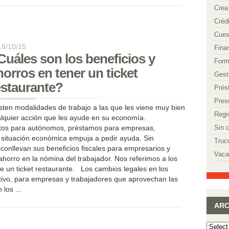
Crea
Créd
Cues
18/10/15
Fina
Cuáles son los beneficios y
Form
horros en tener un ticket
Gest
estaurante?
Prés
Pres
sten modalidades de trabajo a las que les viene muy bien
Regi
lquier acción que les ayude en su economía.
itos para autónomos, préstamos para empresas,
Sin 
ituación económica empuja a pedir ayuda. Sin
Truc
conllevan sus beneficios fiscales para empresarios y
Vaca
orro en la nómina del trabajador. Nos referimos a los
e un ticket restaurante. Los cambios legales en los
ativo, para empresas y trabajadores que aprovechan las
los ...
ARC