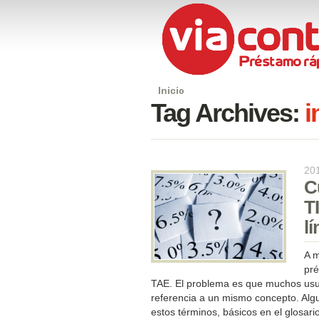
Inicio
Tag Archives:
i
20
C
T
l
A m
pré
TAE. El problema es que muchos usua
referencia a un mismo concepto. Algu
estos términos, básicos en el glosari