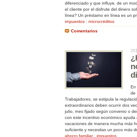
diferenciado y que influye, de un mod
el cliente por el disfrute del dinero
línea? Un préstamo en línea es un pr
impuestos
|
microcréditos
Comentarios
20
¿
n
d
En 
de 
Trabajadores, se estipula la regulac
extraordinarios deben ocurrir dos vec
julio, mes fijado según convenio o 
con este incentivo económico ayuda 
vacaciones de manera mucha más hol
suficiente y necesitas un poco más de
ahorro familiar
|
impuestos