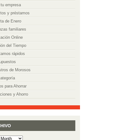
 tu empresa
itos y préstamos
ta de Enero
nzas familiares
ación Online
ión del Tiempo
tamos rápidos
upuestos
stros de Morosos
categoría
os para Ahorrar
ciones y Ahorro
HIVO