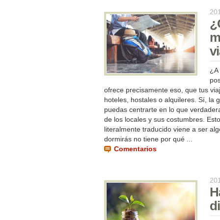
20
¿
m
v
¿A 
pos
ofrece precisamente eso, que tus vi
hoteles, hostales o alquileres. Sí, la
puedas centrarte en lo que verdadera
de los locales y sus costumbres. Est
literalmente traducido viene a ser a
dormirás no tiene por qué ...
Comentarios
20
H
d