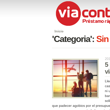
Inicio
'Categoria':
Sin
20
5
v
Lle
cas
ni 
bar
sol
que padecer agobios por el presu