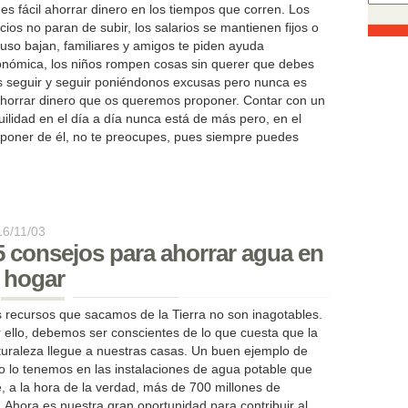
es fácil ahorrar dinero en los tiempos que corren. Los
cios no paran de subir, los salarios se mantienen fijos o
luso bajan, familiares y amigos te piden ayuda
nómica, los niños rompen cosas sin querer que debes
 seguir y seguir poniéndonos excusas pero nunca es
 ahorrar dinero que os queremos proponer. Contar con un
lidad en el día a día nunca está de más pero, en el
sponer de él, no te preocupes, pues siempre puedes
16/11/03
5 consejos para ahorrar agua en
l hogar
 recursos que sacamos de la Tierra no son inagotables.
 ello, debemos ser conscientes de lo que cuesta que la
uraleza llegue a nuestras casas. Un buen ejemplo de
o lo tenemos en las instalaciones de agua potable que
a la hora de la verdad, más de 700 millones de
Ahora es nuestra gran oportunidad para contribuir al