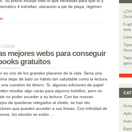
io. Su precio incluye todo lo que necesitas para que tú y
 temático 4 estrellas, ubicación a pie de playa, régimen
¿Cóm
Dece
ar
5 apl
esta
Cómo
Tipo
17/10/25
Nove
as mejores webs para conseguir
Tarje
books gratuitos
gaso
r es uno de los grandes placeres de la vida. Sería una
tima dejar de lado un hábito tan saludable como la lectura
 una cuestión de dinero. Sí, algunas ediciones de papel
den resultar algo caras para algunos bolsillos, pero no
CAT
de no poder acceder a su lectura. Con las nuevas
lejos de quedarse relegados al olvido, se han ido
Actu
ctores que pueden acceder a sus líneas. Con infinidad de
Apli
horas, los ebooks se están ...
Auto
Banc