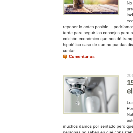
No 
pre
inc
eco
reponer lo antes posible… podríamos
tarde para seguir los consejos para
colchón económico que nos dé tranqui
hipotético caso de que no puedas di
contar ...
Comentarios
20
1
e
Los
Por
Nat
est
muchos damos por sentado pero que, 
personas no saben en qué consisten. 