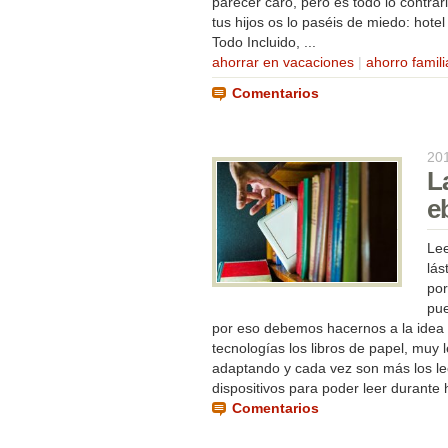
parecer caro, pero es todo lo contrar
tus hijos os lo paséis de miedo: hotel
Todo Incluido, ...
ahorrar en vacaciones
|
ahorro famili
Comentarios
20
L
e
Lee
lás
por
pue
por eso debemos hacernos a la idea 
tecnologías los libros de papel, muy 
adaptando y cada vez son más los le
dispositivos para poder leer durante 
Comentarios