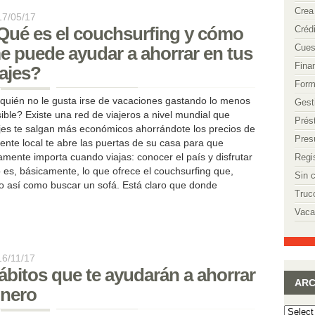
Crea
17/05/17
Qué es el couchsurfing y cómo
Créd
Cues
e puede ayudar a ahorrar en tus
Fina
iajes?
Form
quién no le gusta irse de vacaciones gastando lo menos
Gest
ible? Existe una red de viajeros a nivel mundial que
Prés
ajes te salgan más económicos ahorrándote los precios de
Pres
 gente local te abre las puertas de su casa para que
mente importa cuando viajas: conocer el país y disfrutar
Regi
o es, básicamente, lo que ofrece el couchsurfing que,
Sin 
lgo así como buscar un sofá. Está claro que donde
Truc
Vaca
16/11/17
ábitos que te ayudarán a ahorrar
ARC
inero