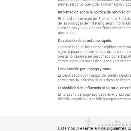
afectar, así como que toda la información y d
Información sobre la política de renovación
El día del vencimiento del Préstamo, el Prestata
de las prórrogas del Préstamo serán informados
electrónicos y SMS. Una vez finalizado el perío
prestamista.
Devolución del préstamo rápido:
La devolución de los créditos rápidos así como
cajero o pago en efectivo a una de las cuentas 
préstamo pasará a ser gestionado por el Depart
correo postal o a través de cualesquiera otros q
Penalización por impago y mora:
La penalización por impago del crédito rápido 
entre otras, la inclusión de sus datos en ficher
Probabilidad de influencia al historial de cré
El no abono del pago acordado en el plazo pactad
historial negativo puede inlfuir negativamente 
Estamos presente en los siguientes p