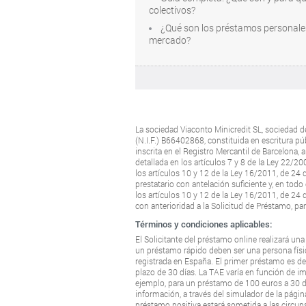
colectivos?
¿Qué son los préstamos personales
mercado?
La sociedad Viaconto Minicredit SL, sociedad de
(N.I.F.) B66402868, constituida en escritura p
inscrita en el Registro Mercantil de Barcelona,
detallada en los artículos 7 y 8 de la Ley 22/2
los artículos 10 y 12 de la Ley 16/2011, de 24
prestatario con antelación suficiente y, en to
los artículos 10 y 12 de la Ley 16/2011, de 24 
con anterioridad a la Solicitud de Préstamo, pa
Términos y condiciones aplicables:
El Solicitante del préstamo online realizará una
un préstamo rápido deben ser una persona físic
registrada en España. El primer préstamo es 
plazo de 30 días. La TAE varía en función de i
ejemplo, para un préstamo de 100 euros a 30 dí
información, a través del simulador de la página
préstamo positiva estará sometida a las circuns