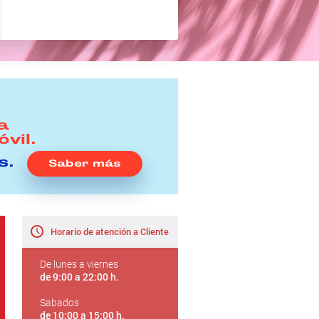
a
vil.
s.
Saber más
Horario de atención a Cliente
De lunes a viernes
de 9:00 a 22:00 h.
Sabados
de 10:00 a 15:00 h.