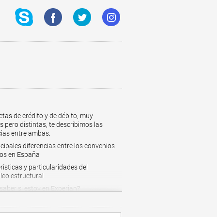
etas de crédito y de débito, muy
s pero distintas, te describimos las
cias entre ambas.
ncipales diferencias entre los convenios
vos en España
ísticas y particularidades del
eo estructural
aber si estoy en Experian?
os personales rápidos
s para empresas