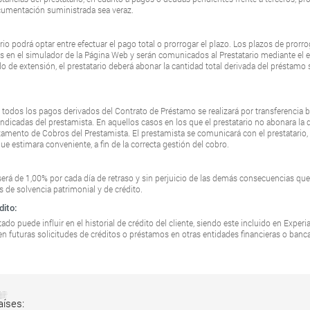
ocumentación suministrada sea veraz.
rio podrá optar entre efectuar el pago total o prorrogar el plazo. Los plazos de prorr
 en el simulador de la Página Web y serán comunicados al Prestatario mediante el en
do de extensión, el prestatario deberá abonar la cantidad total derivada del préstamo 
 todos los pagos derivados del Contrato de Préstamo se realizará por transferencia ba
indicadas del prestamista. En aquellos casos en los que el prestatario no abonara la d
amento de Cobros del Prestamista. El prestamista se comunicará con el prestatario, a
ue estimara conveniente, a fin de la correcta gestión del cobro.
será de 1,00% por cada día de retraso y sin perjuicio de las demás consecuencias qu
os de solvencia patrimonial y de crédito.
dito:
o puede influir en el historial de crédito del cliente, siendo este incluido en Experi
en futuras solicitudes de créditos o préstamos en otras entidades financieras o banca
aíses: