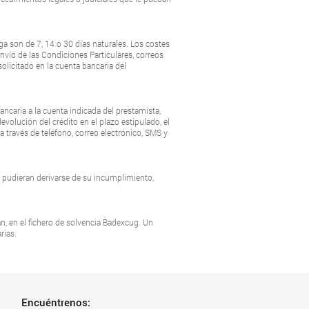
oga son de 7, 14 o 30 días naturales. Los costes
vío de las Condiciones Particulares, correos
solicitado en la cuenta bancaria del
ncaria a la cuenta indicada del prestamista,
evolución del crédito en el plazo estipulado, el
 través de teléfono, correo electrónico, SMS y
e pudieran derivarse de su incumplimiento,
an, en el fichero de solvencia Badexcug. Un
rias.
Encuéntrenos: