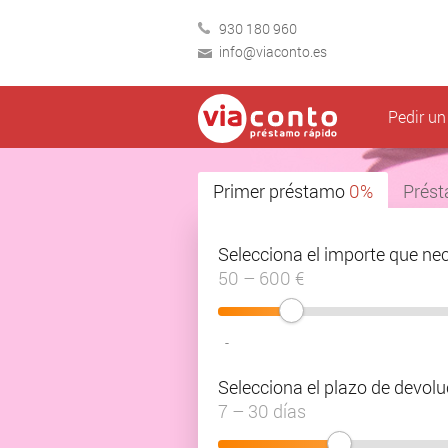
930 180 960
info@viaconto.es
Pedir u
Primer préstamo
0%
Prést
Selecciona el importe que ne
50 – 600 €
-
Selecciona el plazo de devolu
7 – 30 días