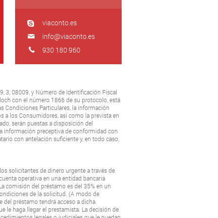
viaconto.es
info@viaconto.es
930 180 960
9, 3, 08009, y Número de Identificación Fiscal
lloch con el número 1866 de su protocolo, está
as Condiciones Particulares, la información
dos a los Consumidores, así como la prevista en
ado, serán puestas a disposición del
n la información preceptiva de conformidad con
ario con antelación suficiente y, en todo caso,
los solicitantes de dinero urgente a través de
cuenta operativa en una entidad bancaria
La comisión del préstamo es del 35% en un
condiciones de la solicitud. (A modo de
te del préstamo tendrá acceso a dicha
e le haga llegar el prestamista. La decisión de
ocedimientos legales o judiciales que le puedan