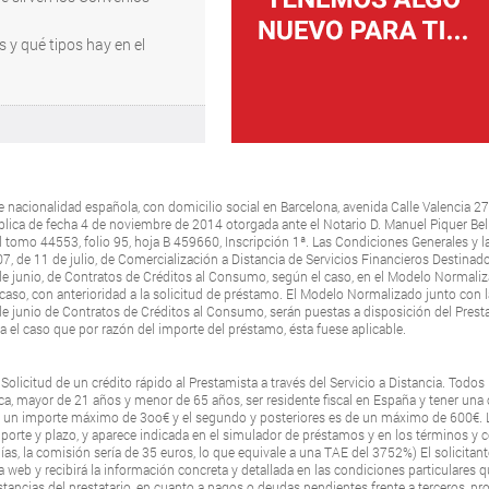
 y qué tipos hay en el
 nacionalidad española, con domicilio social en Barcelona, avenida Calle Valencia 27
ública de fecha 4 de noviembre de 2014 otorgada ante el Notario D. Manuel Piquer Be
 al tomo 44553, folio 95, hoja B 459660, Inscripción 1ª. Las Condiciones Generales y l
007, de 11 de julio, de Comercialización a Distancia de Servicios Financieros Destina
 de junio, de Contratos de Créditos al Consumo, según el caso, en el Modelo Normaliz
do caso, con anterioridad a la solicitud de préstamo. El Modelo Normalizado junto co
de junio de Contratos de Créditos al Consumo, serán puestas a disposición del Prestat
ra el caso que por razón del importe del préstamo, ésta fuese aplicable.
 Solicitud de un crédito rápido al Prestamista a través del Servicio a Distancia. Todos 
a, mayor de 21 años y menor de 65 años, ser residente fiscal en España y tener una 
de un importe máximo de 3oo€ y el segundo y posteriores es de un máximo de 600€. 
mporte y plazo, y aparece indicada en el simulador de préstamos y en los términos y 
as, la comisión sería de 35 euros, lo que equivale a una TAE del 3752%) El solicitan
 web y recibirá la información concreta y detallada en las condiciones particulares qu
tancias del prestatario, en cuanto a pagos o deudas pendientes frente a terceros, pr