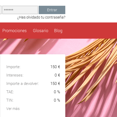
Entrar
¿Has olvidado tu contraseña?
Promociones
Glosario
Blog
Importe:
150 €
Intereses:
0 €
Importe a devolver:
150 €
TAE
:
0 %
TIN:
0 %
Ver más