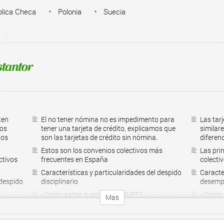
lica Checa
Polonia
Suecia
ten
El no tener nómina no es impedimento para
Las tarj
tos
tener una tarjeta de crédito, explicamos que
similare
los
son las tarjetas de crédito sin nómina.
diferen
Estos son los convenios colectivos más
Las pri
ctivos
frecuentes en España
colecti
Características y particularidades del despido
Caracter
 despido
disciplinario
desempl
¿Como saber si estoy en ASNEF?
¿Como s
Mas
Préstamos personales con asnef
Préstam
Créditos para coches
Crédito