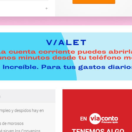
+
La cuenta corriente puedes abrirl
unos minutos desde tu teléfono mó
 Increíble. Para tus gastos diario
a
empleo y despidos hay en
os de morosos
é sirven los Convenios