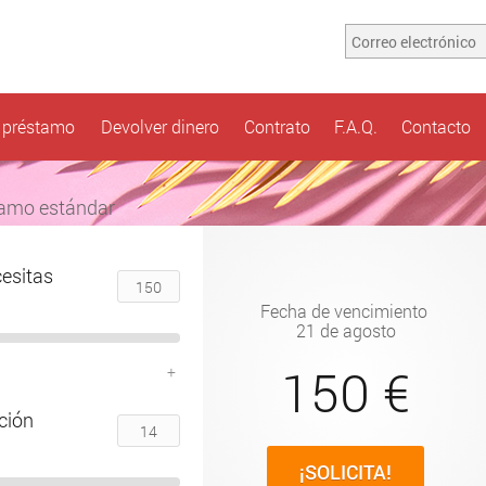
n préstamo
Devolver dinero
Contrato
F.A.Q.
Contacto
amo estándar
cesitas
Fecha de vencimiento
21 de agosto
150 €
+
ción
¡SOLICITA!