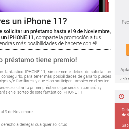
res un iPhone 11?
Fec
e solicitar un préstamo hasta el 9 de Noviembre,
e un IPHONE 11,
comparte la promoción a tus
tendrás más posibilidades de hacerte con él!
o préstamo tiene premio!
Apl
n fantástico IPHONE 11, simplemente debes de solicitar un
a conseguirlo, para tener más posibilidades de ganarlo puedes
7 días
os y/o familiares, y que ellos participen también en el sorteo.
,puedes solicitar tu primer préstamo que será sin comisión y
rarás en el sorteo de este fantástico IPHONE 11.
De l
 al 9 de Noviembre.
de 9
l derecho a denegar cualquier solicitud.
Sab