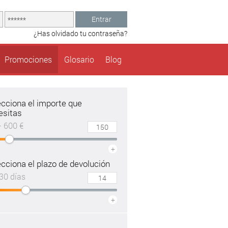
Entrar
¿Has olvidado tu contraseña?
Promociones
Glosario
Blog
ecciona el importe que
esitas
– 600 €
+
cciona el plazo de devolución
30 días
+