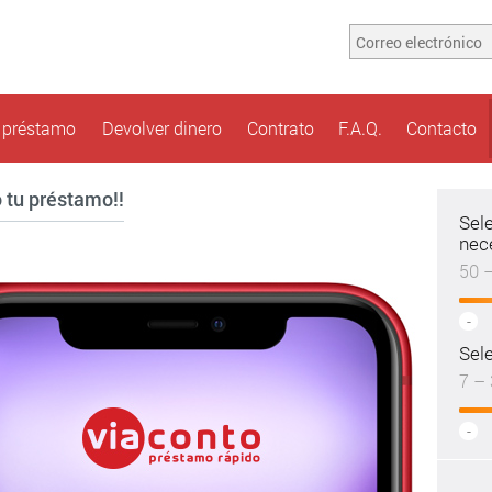
n préstamo
Devolver dinero
Contrato
F.A.Q.
Contacto
o tu préstamo!!
Sel
nec
50 
-
Sele
7 – 
-