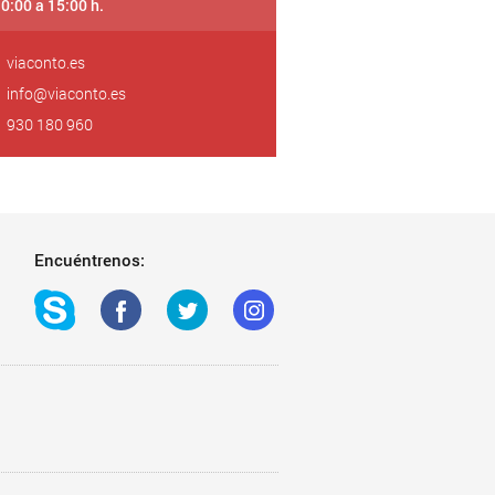
10:00 a 15:00 h.
viaconto.es
info@viaconto.es
930 180 960
Encuéntrenos: