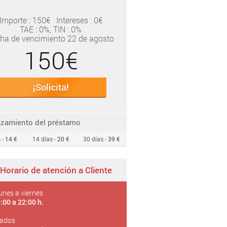
Importe : 150€
Intereses : 0€
TAE
: 0%
, TIN : 0%
ha de vencimiento 22 de agosto
150€
¡Solicita!
azamiento del préstamo
 -
14 €
14 días -
20 €
30 días -
39 €
Horario de atención a Cliente
unes a viernes
:00 a 22:00 h.
ados