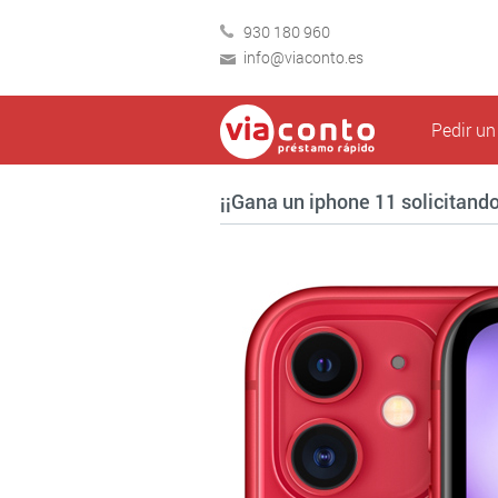
930 180 960
info@viaconto.es
Pedir u
¡¡Gana un iphone 11 solicitand