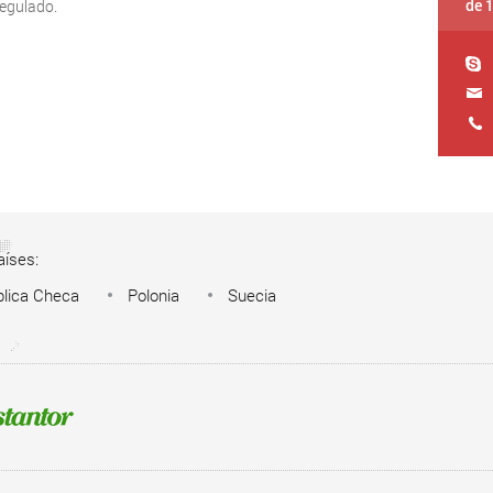
de 
egulado.
aíses:
lica Checa
Polonia
Suecia