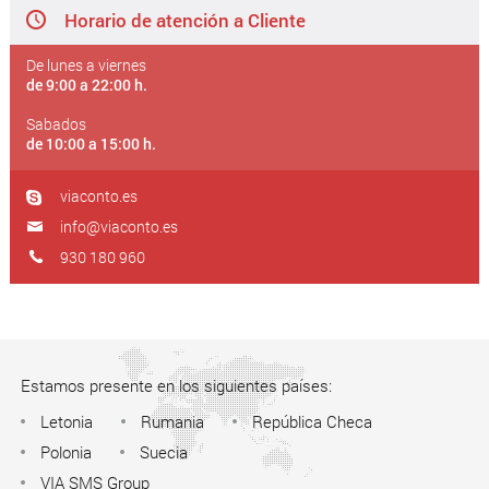
Horario de atención a Cliente
De lunes a viernes
de 9:00 a 22:00 h.
Sabados
de 10:00 a 15:00 h.
viaconto.es
info@viaconto.es
930 180 960
Estamos presente en los siguientes países:
Letonia
Rumania
República Checa
Polonia
Suecia
VIA SMS Group