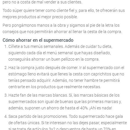
pero no a costa de mal vender a sus clientes.
Todo súper quiere tener como cliente fiel y, para ello, te ofrecerán sus
mejores productos al mejor precio posible.
Pero pongámonos manos a la obra y sigamos al pie de la letra los
consejos que nos permitirán ahorrar al llenar la cesta de la compra.
Cómo ahorrar en el supermercado
Cíñete a tus menús semanales. Además de cuidar tu dieta,
siguiendo cada día el menú semanal que hayas diseñado,
conseguirás ahorrar un buen pellizco en la compra.
Haz la compra justo después de comer. Ir al supermercado con el
estómago lleno evitará que llenes la cesta con caprichitos que no
tenías pensado adquirir. Además, no tener hambre te permitirá
centrarte en los productos que realmente necesitas.
Hazte fan de las marcas blancas. Sí, las marcas básicas de los
supermercados son igual de buenas que las primeras marcas y,
además, suponen un ahorro de hasta el 40%. ¡Ahí es nada!
Saca partido de las promociones. Todo supermercado hace gala
de ofertas únicas. Si te interesan no las dejes pasar, especialmente
si se trata de artículos 3x2 o descuentos de hasta un 70% en