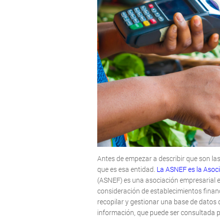
Antes de empezar a describir que son la
que es esa entidad.
La ASNEF es la
Asoci
(ASNEF)
es una asociación empresarial e
consideración de establecimientos financ
recopilar y gestionar una base de datos 
información, que puede ser consultada p