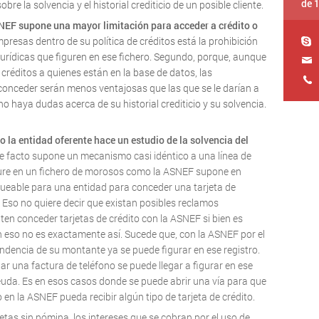
de 
re la solvencia y el historial crediticio de un posible cliente.
SNEF supone una mayor limitación para acceder a crédito o
resas dentro de su política de créditos está la prohibición
 jurídicas que figuren en ese fichero. Segundo, porque, aunque
réditos a quienes están en la base de datos, las
 conceder serán menos ventajosas que las que se le darían a
no haya dudas acerca de su historial crediticio y su solvencia.
 la entidad oferente hace un estudio de la solvencia del
 de facto supone un mecanismo casi idéntico a una línea de
gure en un fichero de morosos como la ASNEF supone en
ueable para una entidad para conceder una tarjeta de
. Eso no quiere decir que existan posibles reclamos
ten conceder tarjetas de crédito con la ASNEF si bien es
ón eso no es exactamente así. Sucede que, con la ASNEF por el
dencia de su montante ya se puede figurar en ese registro.
gar una factura de teléfono se puede llegar a figurar en ese
euda. Es en esos casos donde se puede abrir una vía para que
en la ASNEF pueda recibir algún tipo de tarjeta de crédito.
etas sin nómina, los intereses que se cobran por el uso de