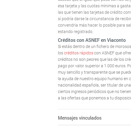
esa tarjeta y las cuotas mínimas a gast
las que tienen las tarjetas de crédito co
sí podría darse la circunstancia de recib
convendría más hacer lo posible para salir
estando registrado.
Créditos con ASNEF en Viaconto
Si estás dentro de un fichero de morosos
los
créditos rápidos
con ASNEF que ofrece
créditos no son peores que las de los cr
pago por valor superior a 1.000 euros. Po
muy sencillo y transparente que se pue
la ayuda de nuestro equipo humano en ca
nacionalidad española, ser titular de una
ciertos ingresos periódicos que no tien
a las ofertas que ponemos a tu disposici
Mensajes vinculados