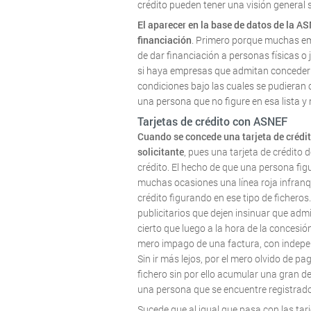
crédito pueden tener una visión general sob
El aparecer en la base de datos de la A
financiación
. Primero porque muchas emp
de dar financiación a personas físicas o
si haya empresas que admitan conceder c
condiciones bajo las cuales se pudieran
una persona que no figure en esa lista y 
Tarjetas de crédito con ASNEF
Cuando se concede una tarjeta de crédito
solicitante
, pues una tarjeta de crédito
crédito. El hecho de que una persona fi
muchas ocasiones una línea roja infranq
crédito figurando en ese tipo de ficheros
publicitarios que dejen insinuar que admi
cierto que luego a la hora de la concesi
mero impago de una factura, con indepen
Sin ir más lejos, por el mero olvido de pa
fichero sin por ello acumular una gran d
una persona que se encuentre registrado 
Sucede que al igual que pasa con las tarj