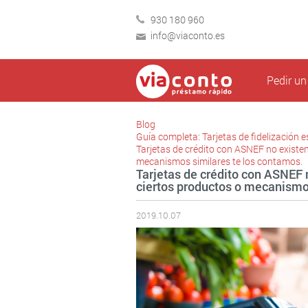
930 180 960
info@viaconto.es
Pedir u
Blog
Guía completa: Tarjetas de fidelización 
Tarjetas de crédito con ASNEF no existe
mecanismos similares te los contamos.
Tarjetas de crédito con ASNEF 
ciertos productos o mecanismo
2019.10.07