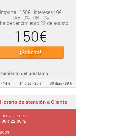
Importe : 150€
Intereses : 0€
TAE
: 0%
, TIN : 0%
ha de vencimiento 22 de agosto
150€
¡Solicita!
azamiento del préstamo
 -
14 €
14 días -
20 €
30 días -
39 €
Horario de atención a Cliente
unes a viernes
:00 a 22:00 h.
ados