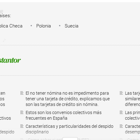
aíses:
lica Checa
Polonia
Suecia
ten
El no tener nómina no es impedimento para
Las tarj
tos
tener una tarjeta de crédito, explicamos que
similare
los
son las tarjetas de crédito sin nómina.
diferen
Estos son los convenios colectivos más
Las pri
ctivos
frecuentes en España
colecti
Características y particularidades del despido
Caracter
 despido
disciplinario
desempl
¿Como saber si estoy en ASNEF?
¿Como s