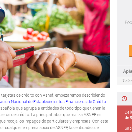
Fec
Apl
7 días
s tarjetas de crédito con Asnef, empezaremos describiendo
ación Nacional de Establecimientos Financieros de Crédito
spañola que agrupa a entidades de todo tipo que tienen la
De l
ieros de crédito.
La principal labor que realiza ASNEF es
de 9
que recoja los impagos de particulares y empresas. Con esta
or cualquier empresa socia de ASNEF, las entidades de
Sab