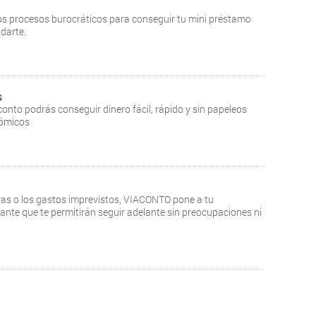
gos procesos burocráticos para conseguir tu mini préstamo
darte.
s
conto podrás conseguir dinero fácil, rápido y sin papeleos
nómicos
uras o los gastos imprevistos, VIACONTO pone a tu
stante que te permitirán seguir adelante sin preocupaciones ni