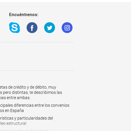
Encuéntrenos:
etas de crédito y de débito, muy
s pero distintas, te describimos las
cias entre ambas.
ncipales diferencias entre los convenios
vos en España
ísticas y particularidades del
eo estructural
aber si estoy en Experian?