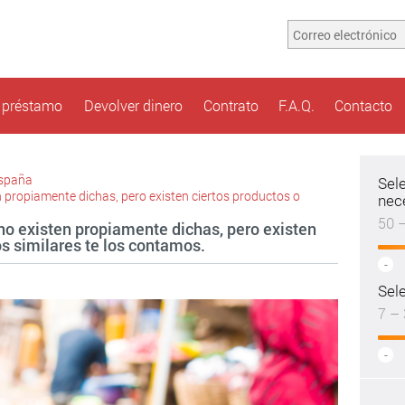
n préstamo
Devolver dinero
Contrato
F.A.Q.
Contacto
españa
Sel
n propiamente dichas, pero existen ciertos productos o
nec
50 
no existen propiamente dichas, pero existen
s similares te los contamos.
-
Sele
7 – 
-