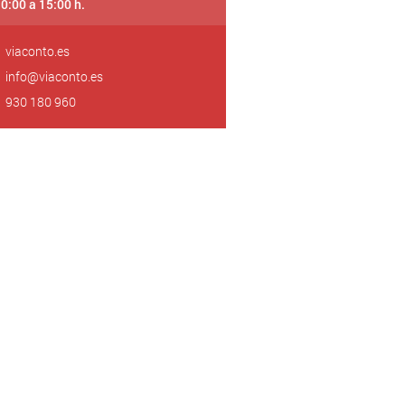
10:00 a 15:00 h.
viaconto.es
info@viaconto.es
930 180 960