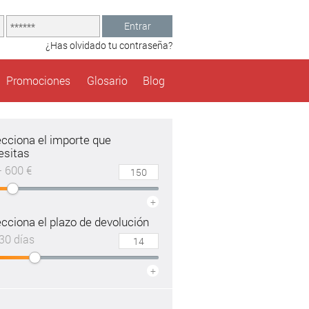
Entrar
¿Has olvidado tu contraseña?
Promociones
Glosario
Blog
ecciona el importe que
esitas
– 600 €
+
cciona el plazo de devolución
30 días
+