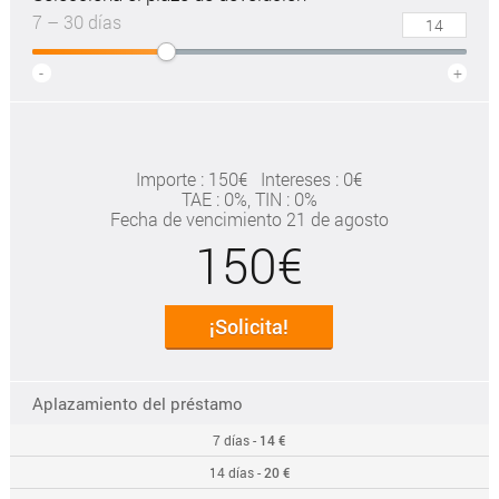
7 – 30 días
-
+
Importe : 150€
Intereses : 0€
TAE
: 0%
, TIN : 0%
Fecha de vencimiento 21 de agosto
150€
¡Solicita!
Aplazamiento del préstamo
7 días -
14 €
14 días -
20 €