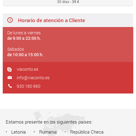
30 días -
39 €
Horario de atención a Cliente
De lunes a viernes
de 9:00 a 22:00 h.
Sabados
de 10:00 a 15:00 h.
viaconto.es
info@viaconto.es
930 180 960
Estamos presente en los siguientes países:
Letonia
Rumania
República Checa