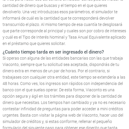
cantidad de dinero que buscas y el tiempo en el que quieres
devolverlo. Una vez introduzcas esos parámetros, el simulador te
informará de cuál es la cantidad que te corresponderá devolver
transcurrido el plazo. Al mismo tiempo de esa cuantía te desglosará
que parte corresponde al principal y cuales son por cobro de intereses
y cuál es el Tipo de Interés Nominal y Tasa Anual Equivalente aplicado
en el préstamo que quieres solicitar.
¿Cuánto tiempo tarda en ser ingresado el dinero?
Si operas con alguna de las entidades bancarias con las que trabaja
Viaconto, siempre que tu solicitud sea aceptada, dispondrás de tu
dinero extra en menos de un par de horas. Por el contrario, si
trabajases con cualquier otra entidad, este tiempo se extendería a las
48 horas. Como ves, los ingresos son rápidos con independencia del
banco con el que suelas operar. De esta forma, Viaconto es una
opción segura y ágil en los trámites para disponer de la cantidad de
dinero que necesitas. Los tiempos han cambiado y ya no es necesario
contestar infinidad de preguntas para poder acceder a mini créditos
urgentes. Basta con visitar la página web de Viaconto, hacer uso del
simulador de créditos y, si estas conforme, rellenar el pequeño
formulario del siguiente paso para obtener ese dinerito que tanta