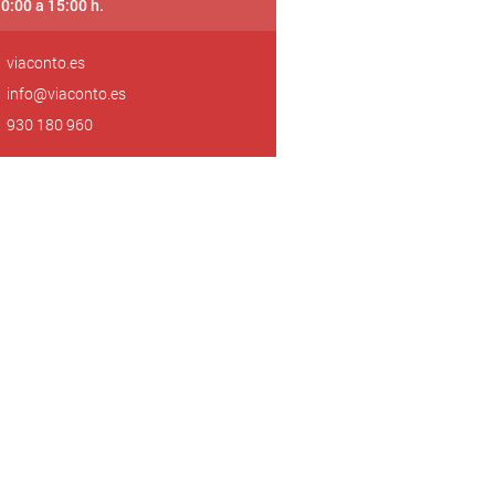
10:00 a 15:00 h.
viaconto.es
info@viaconto.es
930 180 960