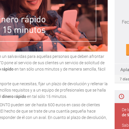
Fec
un salvavidas para aquellas personas que deben afrontar
pone al servicio de sus clientes un servicio de solicitud de
o rápido
en tan sólo unos minutos y de manera sencilla, fácil
Apl
7 días
importe que necesitas, fijar un plazo de devolución y rellenar la
cillos requisitos y a un equipo de profesionales que se halla
el
dinero rápido
en tal sólo 15 minutos.
NTO pueden ser de hasta 600 euros en caso de clientes
De l
. El hecho de que se trate de una cuantía pequeña hace
de 9
esponder de él con un aval. En cuanto al plazo de devolución,
Sab