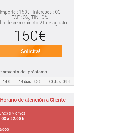
Importe : 150€
Intereses : 0€
TAE
: 0%
, TIN : 0%
ha de vencimiento 21 de agosto
150€
¡Solicita!
azamiento del préstamo
 -
14 €
14 días -
20 €
30 días -
39 €
Horario de atención a Cliente
unes a viernes
:00 a 22:00 h.
ados