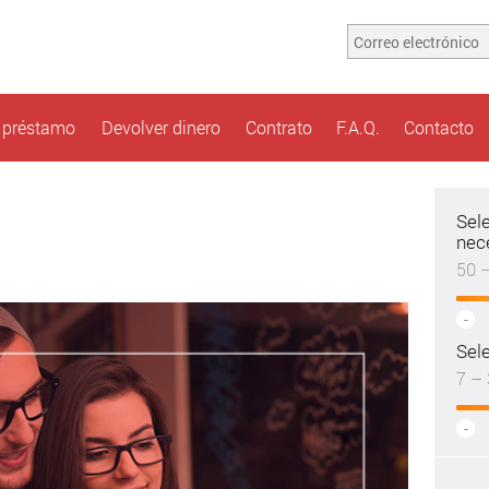
n préstamo
Devolver dinero
Contrato
F.A.Q.
Contacto
Sel
nec
50 
-
Sele
7 – 
-