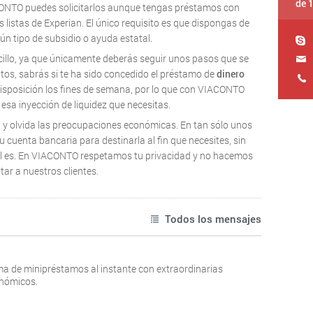
de 
CONTO puedes solicitarlos aunque tengas préstamos con
as listas de Experian. El único requisito es que dispongas de
n tipo de subsidio o ayuda estatal.
ncillo, ya que únicamente deberás seguir unos pasos que se
os, sabrás si te ha sido concedido el préstamo de
dinero
isposición los fines de semana, por lo que con VIACONTO
esa inyección de liquidez que necesitas.
a y olvida las preocupaciones económicas. En tan sólo unos
 cuenta bancaria para destinarla al fin que necesites, sin
ál es. En VIACONTO respetamos tu privacidad y no hacemos
r a nuestros clientes.
Todos los mensajes
ma de minipréstamos al instante con extraordinarias
onómicos.