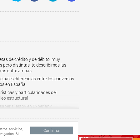
etas de crédito y de débito, muy
s pero distintas, te describimos las
cias entre ambas.
ncipales diferencias entre los convenios
vos en España
ísticas y particularidades del
eo estructural
aber si estoy en Experian?
os personales rápidos
s para empresas
tros servicios,
s gratis
Confirmar
vegación. Si
s para la Salud