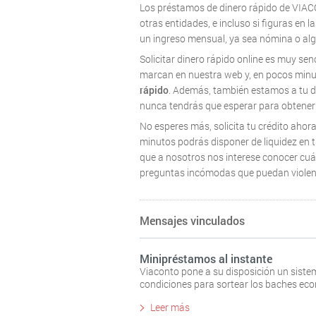
Los préstamos de dinero rápido de VIA
otras entidades, e incluso si figuras en l
un ingreso mensual, ya sea nómina o algú
Solicitar dinero rápido online es muy se
marcan en nuestra web y, en pocos minut
rápido
. Además, también estamos a tu d
nunca tendrás que esperar para obtener 
No esperes más, solicita tu crédito ahor
minutos podrás disponer de liquidez en tu
que a nosotros nos interese conocer cu
preguntas incómodas que puedan violenta
Mensajes vinculados
Minipréstamos al instante
Viaconto pone a su disposición un siste
condiciones para sortear los baches ec
Leer más