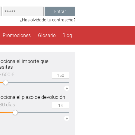
Entrar
¿Has olvidado tu contraseña?
Promociones
Glosario
Blog
ecciona el importe que
esitas
– 600 €
+
cciona el plazo de devolución
30 días
+