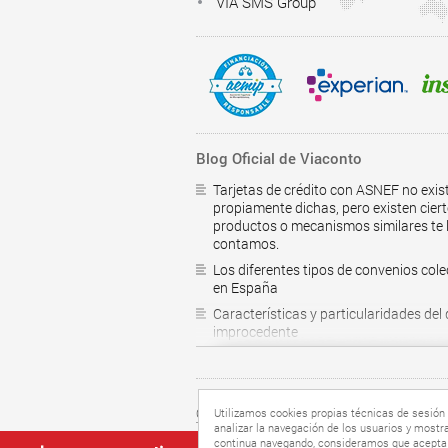
VIA SMS Group
Blog Oficial de Viaconto
Tarjetas de crédito con ASNEF no exis
propiamente dichas, pero existen cier
productos o mecanismos similares te 
contamos.
Los diferentes tipos de convenios cole
en España
Características y particularidades del
improcedente
¿Como saber si estoy en el RAI?
Préstamos personales online
10 trucos para ahorrar en casa
Utilizamos cookies propias técnicas de sesión 
Condiciones de uso web
Cookie
analizar la navegación de los usuarios y mostr
Crédito para bodas
VIA CONTO ES 2015 © All rights reserved
continua navegando, consideramos que acepta 