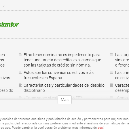
ten
El no tener nómina no es impedimento para
Las tarj
tos
tener una tarjeta de crédito, explicamos que
similare
los
son las tarjetas de crédito sin nómina.
diferen
Estos son los convenios colectivos más
Las pri
ctivos
frecuentes en España
colecti
Características y particularidades del despido
Caracter
 despido
disciplinario
desempl
¿Como saber si estoy en ASNEF?
¿Como s
Mas
Préstamos personales con asnef
Préstam
Créditos para coches
Crédito
y cookies de terceros analíticas y publicitarias de sesión y permanentes para mejorar nues
Política de privacidad
Créditos para autónomos sin aval
Crédito
arle publicidad relacionada con sus preferencias mediante el análisis de sus hábitos de na
Créditos al momento
Crédito
su uso. Puede cambiar la configuración u obtener más información
aquí
.