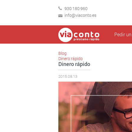
930 180 960
info@viaconto.es
Pedir u
Blog
Dinero rápido
Dinero rápido
2015.08.13