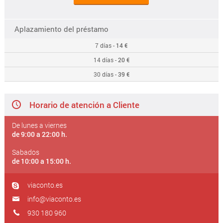
Aplazamiento del préstamo
7 días -
14 €
14 días -
20 €
30 días -
39 €
Horario de atención a Cliente
De lunes a viernes
de 9:00 a 22:00 h.
Sabados
de 10:00 a 15:00 h.
viaconto.es
info@viaconto.es
930 180 960