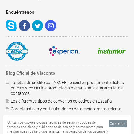
Encuéntrenos:
Blog Oficial de Viaconto
Tarjetas de crédito con ASNEF no existen propiamente dichas,
pero existen ciertos productos o mecanismos similares te los
contamos.
Los diferentes tipos de convenios colectivos en España
Características y particularidades del despido improcedente
¿Como saber si estoy en el RAI?
Utilizamos cookies propias técnicas de sesión y cookies de
Confirmar
Préstamos personales online
terceros analíticas y publicitarias de sesión y permanentes para
Mas
mejorar nuestros servicios, analizar la navegación de los usuarios y
10 trucos para ahorrar en casa