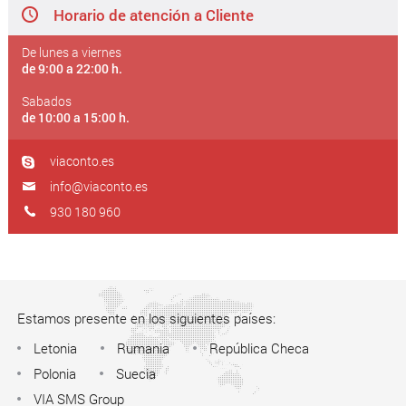
Horario de atención a Cliente
De lunes a viernes
de 9:00 a 22:00 h.
Sabados
de 10:00 a 15:00 h.
viaconto.es
info@viaconto.es
930 180 960
Estamos presente en los siguientes países:
Letonia
Rumania
República Checa
Polonia
Suecia
VIA SMS Group