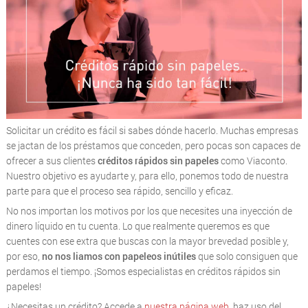
Solicitar un crédito es fácil si sabes dónde hacerlo. Muchas empresas
se jactan de los préstamos que conceden, pero pocas son capaces de
ofrecer a sus clientes
créditos rápidos sin papeles
como Viaconto.
Nuestro objetivo es ayudarte y, para ello, ponemos todo de nuestra
parte para que el proceso sea rápido, sencillo y eficaz.
No nos importan los motivos por los que necesites una inyección de
dinero líquido en tu cuenta. Lo que realmente queremos es que
cuentes con ese extra que buscas con la mayor brevedad posible y,
por eso,
no nos liamos con papeleos inútiles
que solo consiguen que
perdamos el tiempo. ¡Somos especialistas en créditos rápidos sin
papeles!
¿Necesitas un crédito? Accede a
nuestra página web
, haz uso del