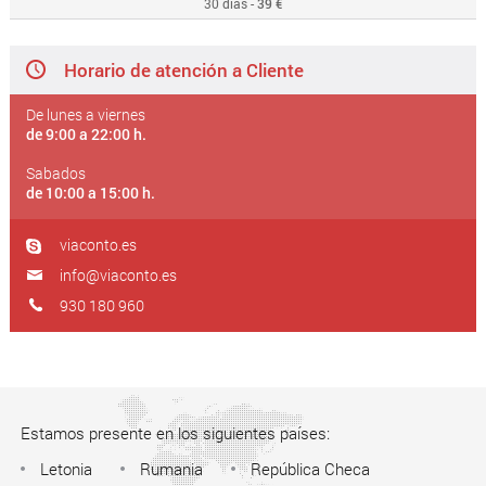
30 días -
39 €
Horario de atención a Cliente
De lunes a viernes
de 9:00 a 22:00 h.
Sabados
de 10:00 a 15:00 h.
viaconto.es
info@viaconto.es
930 180 960
Estamos presente en los siguientes países:
Letonia
Rumania
República Checa