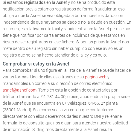
Si estamos
registrados en la Asnef
y no se ha producido esta
notificación previa estamos registrados de forma fraudulenta, eso
obliga a que la Asnef se vea obligada a borrar nuestros datos con
independencia de que hayamos saldado o no la deuda en cuestión. En
resumen, es relativamente fácil y rápido entrar en la Asnef pero se nos
tiene que notificar por carta antes de incluirnos de que estamos en
riesgo de ser registrados en ese fichero. Si por las prisas la Asnef nos
mete dentro de su registro sin haber cumplido con ese aviso es un
registro que no se ha hecho atendiendo a la ley y es nulo.
Comprobar si estoy en la Asnef
Para comprobar si uno figura en la lista de la Asnef se puede hacer de
varias formas. Una de ellas es a través de su
página web
y
mandándoles un correo a su dirección de correo electrónico
asnef@asnef.com
. También está la opción de contactarles por
teléfono llamando al 91 781 44 00, o bien, acudiendo a la propia sede
de la Asnef que se encuentra en C/ Velázquez, 64-66, 2ª planta
(28001 Madrid). Sea como sea la vía con la que contactemos
directamente con ellos deberemos darles nuestro DNI y rellenar el
formulario de consulta que nos digan para atender nuestra solicitud
de información. Si dirigirnos directamente a la Asnef resulta