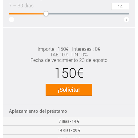
7 – 30 días
-
+
Importe : 150€
Intereses : 0€
TAE
: 0%
, TIN : 0%
Fecha de vencimiento 23 de agosto
150€
¡Solicita!
Aplazamiento del préstamo
7 días -
14 €
14 días -
20 €