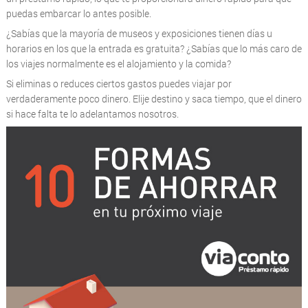
puedas embarcar lo antes posible.
¿Sabías que la mayoría de museos y exposiciones tienen días u
horarios en los que la entrada es gratuita? ¿Sabías que lo más caro de
los viajes normalmente es el alojamiento y la comida?
Si eliminas o reduces ciertos gastos puedes viajar por
verdaderamente poco dinero. Elije destino y saca tiempo, que el dinero
si hace falta te lo adelantamos nosotros.