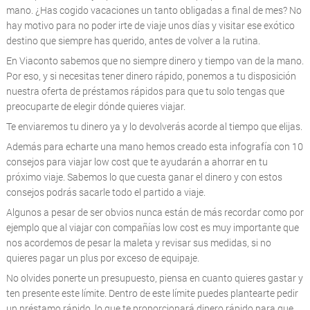
mano. ¿Has cogido vacaciones un tanto obligadas a final de mes? No
hay motivo para no poder irte de viaje unos días y visitar ese exótico
destino que siempre has querido, antes de volver a la rutina.
En Viaconto sabemos que no siempre dinero y tiempo van de la mano.
Por eso, y si necesitas tener dinero rápido, ponemos a tu disposición
nuestra oferta de préstamos rápidos para que tu solo tengas que
preocuparte de elegir dónde quieres viajar.
Te enviaremos tu dinero ya y lo devolverás acorde al tiempo que elijas.
Además para echarte una mano hemos creado esta infografía con 10
consejos para viajar low cost que te ayudarán a ahorrar en tu
próximo viaje. Sabemos lo que cuesta ganar el dinero y con estos
consejos podrás sacarle todo el partido a viaje.
Algunos a pesar de ser obvios nunca están de más recordar como por
ejemplo que al viajar con compañías low cost es muy importante que
nos acordemos de pesar la maleta y revisar sus medidas, si no
quieres pagar un plus por exceso de equipaje.
No olvides ponerte un presupuesto, piensa en cuanto quieres gastar y
ten presente este límite. Dentro de este límite puedes plantearte pedir
un préstamo rápido, lo que te proporcionará dinero rápido para que