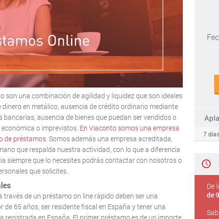
Fec
o son una combinación de agilidad y liquidez que son ideales
 dinero en metálico, ausencia de crédito ordinario mediante
as bancarias, ausencia de bienes que puedan ser vendidos o
Apl
 económica o imprevistos.
En Viaconto somos una empresa
7 días
po de préstamos.
Somos además una empresa acreditada,
mano que respalda nuestra actividad, con lo que a diferencia
ia siempre que lo necesites podrás contactar con nosotros o
rsonales que solicites.
les
De l
de 9
 a través de un préstamo on line rápido deben ser una
 de 65 años, ser residente fiscal en España y tener una
Sab
a registrada en España. El primer préstamo es de un importe