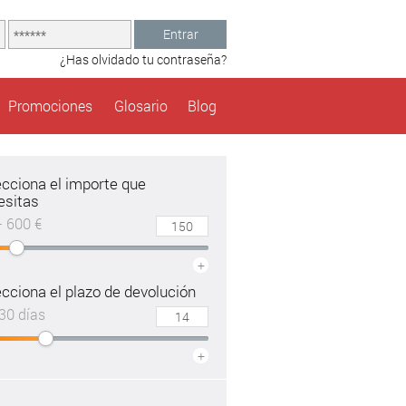
Entrar
¿Has olvidado tu contraseña?
Promociones
Glosario
Blog
ecciona el importe que
esitas
– 600 €
+
cciona el plazo de devolución
30 días
+