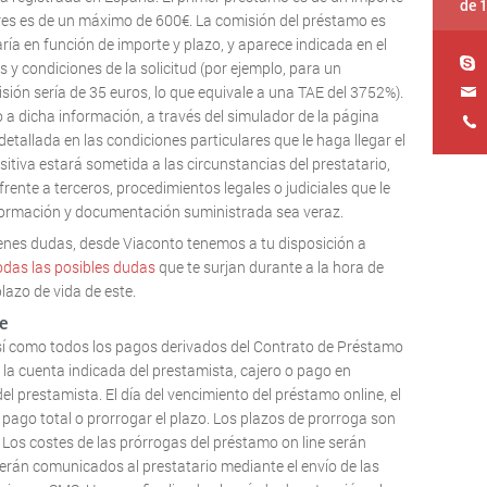
de 
res es de un máximo de 600€. La comisión del préstamo es
ría en función de importe y plazo, y aparece indicada en el
 y condiciones de la solicitud (por ejemplo, para un
sión sería de 35 euros, lo que equivale a una TAE del 3752%).
o a dicha información, a través del simulador de la página
detallada en las condiciones particulares que le haga llegar el
itiva estará sometida a las circunstancias del prestatario,
ente a terceros, procedimientos legales o judiciales que le
nformación y documentación suministrada sea veraz.
ienes dudas, desde Viaconto tenemos a tu disposición a
odas las posibles dudas
que te surjan durante a la hora de
plazo de vida de este.
e
sí como todos los pagos derivados del Contrato de Préstamo
 la cuenta indicada del prestamista, cajero o pago en
el prestamista. El día del vencimiento del préstamo online, el
 pago total o prorrogar el plazo. Los plazos de prorroga son
s. Los costes de las prórrogas del préstamo on line serán
erán comunicados al prestatario mediante el envío de las