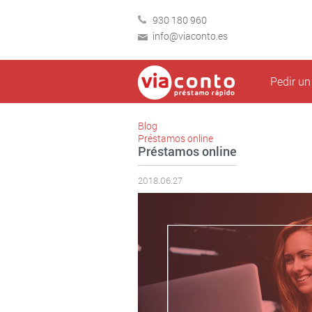
930 180 960
info@viaconto.es
Pedir u
Blog
Préstamos online
Préstamos online
2018.06.27