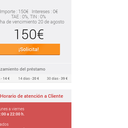
Importe : 150€
Intereses : 0€
TAE
: 0%
, TIN : 0%
ha de vencimiento 20 de agosto
150€
¡Solicita!
azamiento del préstamo
 -
14 €
14 días -
20 €
30 días -
39 €
Horario de atención a Cliente
unes a viernes
:00 a 22:00 h.
ados