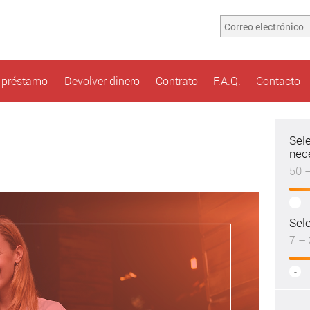
n préstamo
Devolver dinero
Contrato
F.A.Q.
Contacto
Sel
nec
50 
-
Sele
7 – 
-