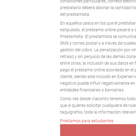
condiciones particulares, correos electró
prestatario deberá abonar la cantidad to
del prestamista.
En aquellos casos en los que el prestata
estipulado, el préstamo online pasará a
Prestamista. El prestamista se comunicará
SMS y correo postal o a través de cuales
gestión del cobro. La penalización por i
retraso y sin perjuicio de las demás con
entre otras, la inclusión de sus datos en 
pago el préstamo online acordado en el pl
cliente, siendo este incluido en Experian-
negativo puede influir negativamente en 
entidades financieras o bancarias.
Como ves desde Viaconto tenemos todos
que si quieres solicitar cualquiera de n
taquígrafos, toda la información relevan
Préstamos para estudiantes