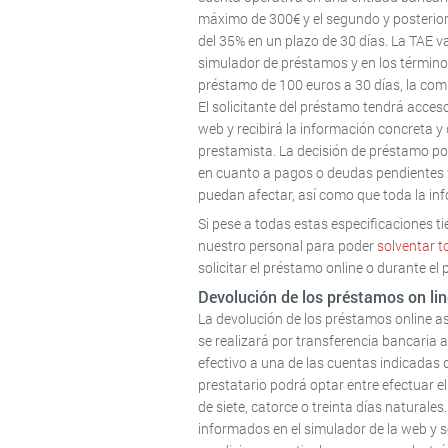
máximo de 300€ y el segundo y posterio
del 35% en un plazo de 30 días. La TAE va
simulador de préstamos y en los términos
préstamo de 100 euros a 30 días, la comi
El solicitante del préstamo tendrá acces
web y recibirá la información concreta y 
prestamista. La decisión de préstamo pos
en cuanto a pagos o deudas pendientes fr
puedan afectar, así como que toda la i
Si pese a todas estas especificaciones t
nuestro personal para poder
solventar t
solicitar el préstamo online o durante el 
Devolución de los préstamos on lin
La devolución de los préstamos online a
se realizará por transferencia bancaria a
efectivo a una de las cuentas indicadas d
prestatario podrá optar entre efectuar el
de siete, catorce o treinta días naturale
informados en el simulador de la web y s