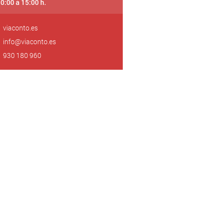
10:00 a 15:00 h.
viaconto.es
info@viaconto.es
930 180 960