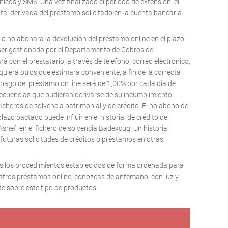
nicos y SMS. Una vez finalizado el período de extensión, el
tal derivada del préstamo solicitado en la cuenta bancaria
rio no abonara la devolución del préstamo online en el plazo
 ser gestionado por el Departamento de Cobros del
 con el prestatario, a través de teléfono, correo electrónico,
quiera otros que estimara conveniente, a fin de la correcta
mpago del préstamo on line será de 1,00% por cada día de
secuencias que pudieran derivarse de su incumplimiento,
ficheros de solvencia patrimonial y de crédito. El no abono del
azo pactado puede influir en el historial de crédito del
Asnef, en el fichero de solvencia Badexcug. Un historial
futuras solicitudes de créditos o préstamos en otras
 los procedimientos establecidos de forma ordenada para
uestros préstamos online, conozcas de antemano, con luz y
te sobre este tipo de productos.