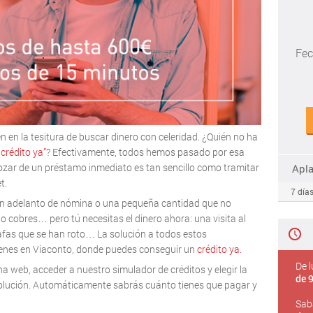
Fec
n en la tesitura de buscar dinero con celeridad. ¿Quién no ha
 crédito ya”
? Efectivamente, todos hemos pasado por esa
ozar de un préstamo inmediato es tan sencillo como tramitar
Apl
t.
7 días
 un adelanto de nómina o una pequeña cantidad que no
o cobres… pero tú necesitas el dinero ahora: una visita al
gafas que se han roto… La solución a todos estos
 tienes en Viaconto, donde puedes conseguir un
crédito ya.
De l
na web, acceder a nuestro simulador de créditos y elegir la
de 9
volución. Automáticamente sabrás cuánto tienes que pagar y
Sab