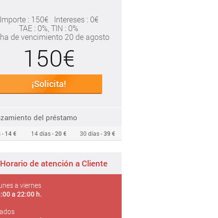
Importe : 150€
Intereses : 0€
TAE
: 0%
, TIN : 0%
ha de vencimiento 20 de agosto
150€
¡Solicita!
azamiento del préstamo
 -
14 €
14 días -
20 €
30 días -
39 €
Horario de atención a Cliente
unes a viernes
:00 a 22:00 h.
ados