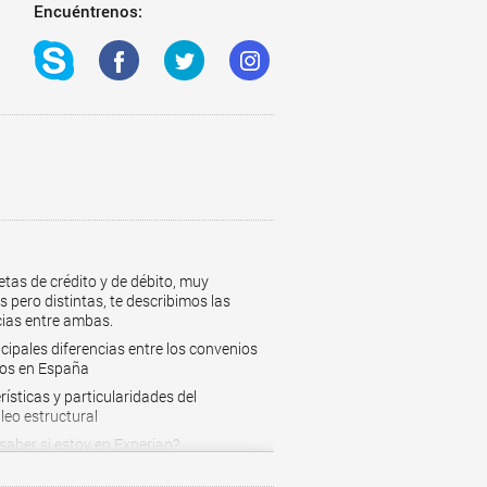
Encuéntrenos:
etas de crédito y de débito, muy
s pero distintas, te describimos las
cias entre ambas.
ncipales diferencias entre los convenios
vos en España
ísticas y particularidades del
eo estructural
aber si estoy en Experian?
os personales rápidos