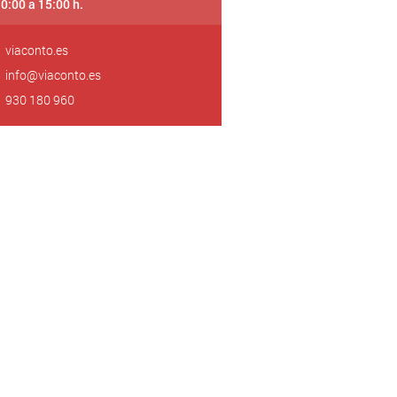
10:00 a 15:00 h.
viaconto.es
info@viaconto.es
930 180 960