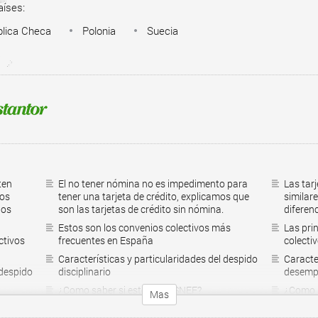
aíses:
lica Checa
Polonia
Suecia
ten
El no tener nómina no es impedimento para
Las tarj
tos
tener una tarjeta de crédito, explicamos que
similare
los
son las tarjetas de crédito sin nómina.
diferen
Estos son los convenios colectivos más
Las pri
ctivos
frecuentes en España
colecti
Características y particularidades del despido
Caracter
 despido
disciplinario
desempl
¿Como saber si estoy en ASNEF?
¿Como s
Mas
Préstamos personales con asnef
Préstam