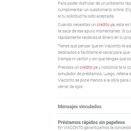
Para poder disfrutar de un préstamo ráp
cumplimentar un cuestionario online. El
si tu solicitud ha sido aceptada.
Cuando necesitas un
crédito ya
, esta es
te saca de ese apuro momentáneo. Si cump
rápidamente recibirás el dinero en tu pr
Tienes que pensar que en Viaconto te asi
dedicados a facilitarte el canal para que
trampa ni cartón y sin que tengas que co
Precisas un
crédito ya
y nosotros te lo c
simulador de préstamos. Luego, rellena e
Viaconto se pone manos a la obra para qu
cerrar de ojos.
Mensajes vinculados
Préstamos rápidos sin papeleos
En VIACONTO garantizamos la concesión