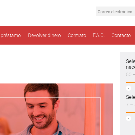
n préstamo
Devolver dinero
Contrato
F.A.Q.
Contacto
Sel
nec
50 
-
Sele
7 – 
-