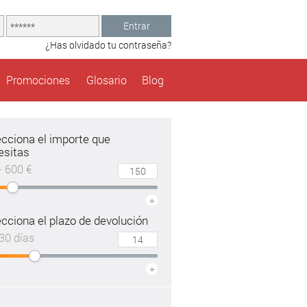
Entrar
¿Has olvidado tu contraseña?
Promociones
Glosario
Blog
ecciona el importe que
esitas
– 600 €
+
cciona el plazo de devolución
30 días
+