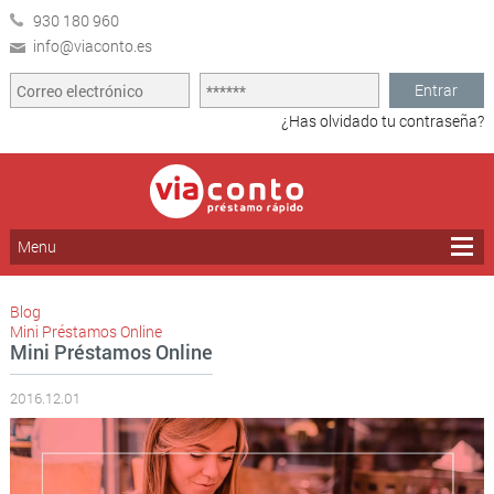
930 180 960
info@viaconto.es
Entrar
¿Has olvidado tu contraseña?
Menu
Blog
Mini Préstamos Online
Mini Préstamos Online
2016.12.01