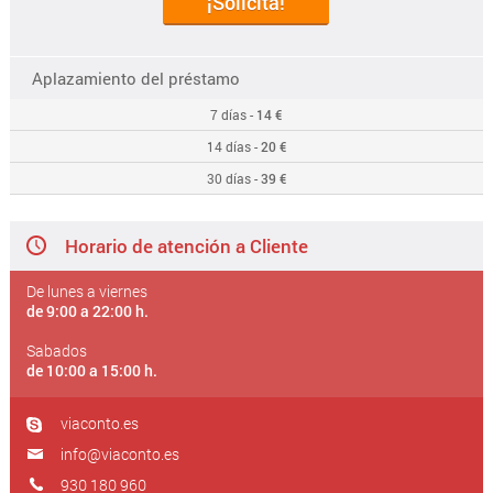
¡Solicita!
Aplazamiento del préstamo
7 días -
14 €
14 días -
20 €
30 días -
39 €
Horario de atención a Cliente
De lunes a viernes
de 9:00 a 22:00 h.
Sabados
de 10:00 a 15:00 h.
viaconto.es
info@viaconto.es
930 180 960