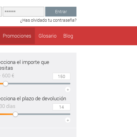
Entrar
¿Has olvidado tu contraseña?
Promociones
Glosario
Blog
ecciona el importe que
esitas
– 600 €
+
cciona el plazo de devolución
30 días
+