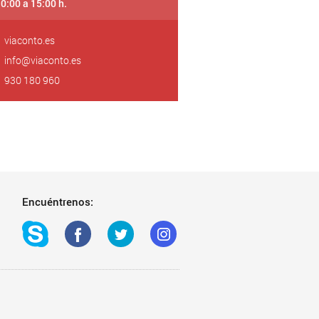
10:00 a 15:00 h.
viaconto.es
info@viaconto.es
930 180 960
Encuéntrenos: