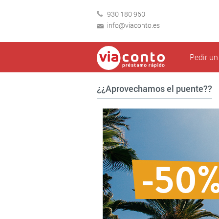
930 180 960
info@viaconto.es
Pedir u
¿¿Aprovechamos el puente??