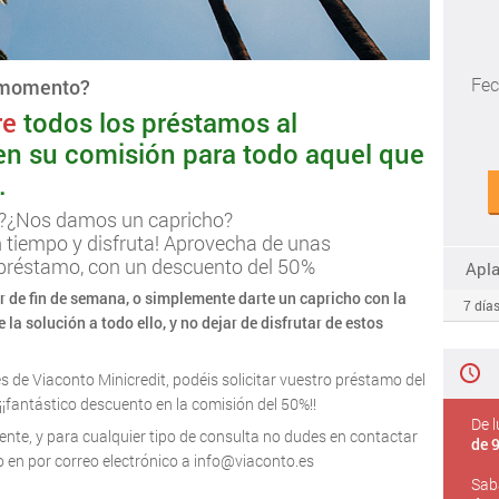
Fec
o momento?
re
todos los préstamos al
n su comisión para todo aquel que
.
?¿Nos damos un capricho?
 tiempo y disfruta! Aprovecha de unas
 préstamo, con un descuento del 50%
Apl
ir de fin de semana, o simplemente darte un capricho con la
7 días
 solución a todo ello, y no dejar de disfrutar de estos
s de Viaconto Minicredit, podéis solicitar vuestro préstamo del
¡¡fantástico descuento en la comisión del 50%!!
De l
liente, y para cualquier tipo de consulta no dudes en contactar
de 9
 en por correo electrónico a
info@viaconto.es
Sab