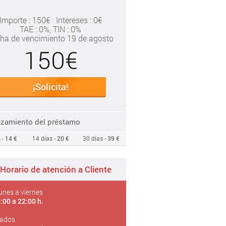
Importe : 150€
Intereses : 0€
TAE
: 0%
, TIN : 0%
ha de vencimiento 19 de agosto
150€
¡Solicita!
azamiento del préstamo
 -
14 €
14 días -
20 €
30 días -
39 €
Horario de atención a Cliente
unes a viernes
:00 a 22:00 h.
ados