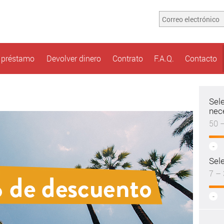
n préstamo
Devolver dinero
Contrato
F.A.Q.
Contacto
Sel
nec
50 
-
Sele
7 – 
-