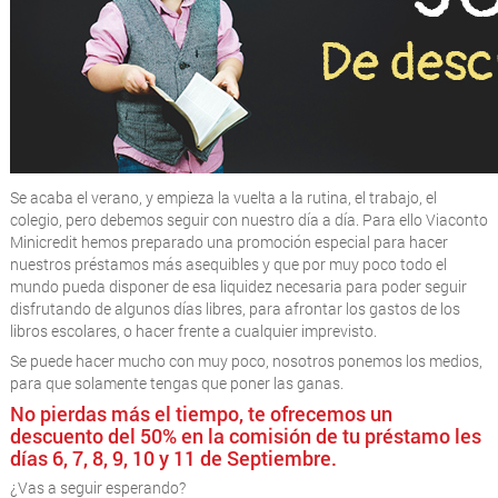
Se acaba el verano, y empieza la vuelta a la rutina, el trabajo, el
colegio, pero debemos seguir con nuestro día a día. Para ello Viaconto
Minicredit hemos preparado una promoción especial para hacer
nuestros préstamos más asequibles y que por muy poco todo el
mundo pueda disponer de esa liquidez necesaria para poder seguir
disfrutando de algunos días libres, para afrontar los gastos de los
libros escolares, o hacer frente a cualquier imprevisto.
Se puede hacer mucho con muy poco, nosotros ponemos los medios,
para que solamente tengas que poner las ganas.
No pierdas más el tiempo, te ofrecemos un
descuento del 50% en la comisión de tu préstamo les
días 6, 7, 8, 9, 10 y 11 de Septiembre.
¿Vas a seguir esperando?