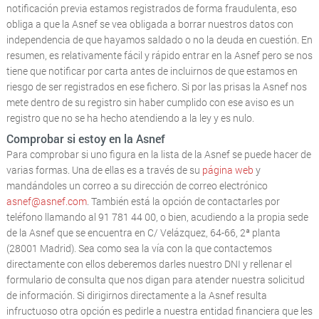
notificación previa estamos registrados de forma fraudulenta, eso
obliga a que la Asnef se vea obligada a borrar nuestros datos con
independencia de que hayamos saldado o no la deuda en cuestión. En
resumen, es relativamente fácil y rápido entrar en la Asnef pero se nos
tiene que notificar por carta antes de incluirnos de que estamos en
riesgo de ser registrados en ese fichero. Si por las prisas la Asnef nos
mete dentro de su registro sin haber cumplido con ese aviso es un
registro que no se ha hecho atendiendo a la ley y es nulo.
Comprobar si estoy en la Asnef
Para comprobar si uno figura en la lista de la Asnef se puede hacer de
varias formas. Una de ellas es a través de su
página web
y
mandándoles un correo a su dirección de correo electrónico
asnef@asnef.com
. También está la opción de contactarles por
teléfono llamando al 91 781 44 00, o bien, acudiendo a la propia sede
de la Asnef que se encuentra en C/ Velázquez, 64-66, 2ª planta
(28001 Madrid). Sea como sea la vía con la que contactemos
directamente con ellos deberemos darles nuestro DNI y rellenar el
formulario de consulta que nos digan para atender nuestra solicitud
de información. Si dirigirnos directamente a la Asnef resulta
infructuoso otra opción es pedirle a nuestra entidad financiera que les