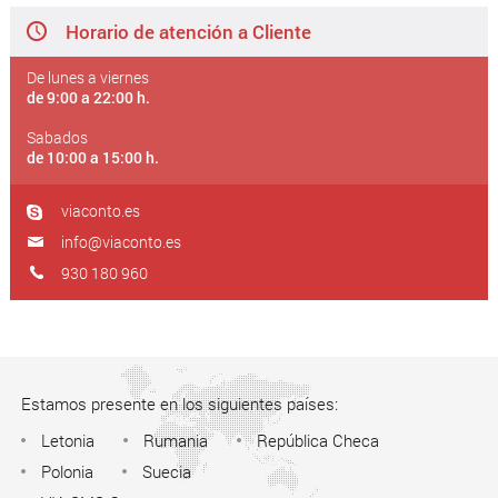
Horario de atención a Cliente
De lunes a viernes
de 9:00 a 22:00 h.
Sabados
de 10:00 a 15:00 h.
viaconto.es
info@viaconto.es
930 180 960
Estamos presente en los siguientes países:
Letonia
Rumania
República Checa
Polonia
Suecia